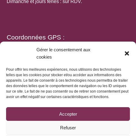
Dimanche et jours fériés : sur RDV.
Coordonnées GPS :
Gérer le consentement aux
cookies
N 46.04081 E 5.46286
Pour offrir les meilleures expériences, nous utilisons des technologies
telles que les cookies pour stocker et/ou accéder aux informations des
appareils. Le fait de consentir à ces technologies nous permettra de traiter
des données telles que le comportement de navigation ou les ID uniques
sur ce site. Le fait de ne pas consentir ou de retirer son consentement peut
2026 - Domaine Rondeau -
Mentions légales
-
Conditions
avoir un effet négatif sur certaines caractéristiques et fonctions.
générales de vente
-
Politique de confidentialité
-
Politique de
cookies
Accepter
Site créé par
Ma-Naïs
Ce site est protégé par reCAPTCHA et Google.
Politique de
Refuser
confidentialité Google
et
Conditions d'utilisation