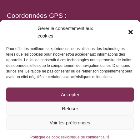
Coordonnées GPS :
Gérer le consentement aux
cookies
N 46.04081 E 5.46286
Pour offrir les meilleures expériences, nous utilisons des technologies
telles que les cookies pour stocker et/ou accéder aux informations des
appareils. Le fait de consentir à ces technologies nous permettra de traiter
des données telles que le comportement de navigation ou les ID uniques
sur ce site. Le fait de ne pas consentir ou de retirer son consentement peut
2026 - Domaine Rondeau -
Mentions légales
-
Conditions
avoir un effet négatif sur certaines caractéristiques et fonctions.
générales de vente
-
Politique de confidentialité
-
Politique de
cookies
Accepter
Site créé par
Ma-Naïs
Ce site est protégé par reCAPTCHA et Google.
Politique de
Refuser
confidentialité Google
et
Conditions d'utilisation
L'abus d'alcool est dangereux pour la santé, à consommer
Voir les préférences
avec modération. Interdiction de vente de boissons
alcooliques aux mineurs de moins de 18 ans.
Politique de cookies
Politique de confidentialité